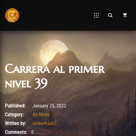
Carrera al primer
nivel 39
January 25, 2022
Published:
January 25, 2022
Category:
All News
Written by:
amberhaze2
Comments:
0