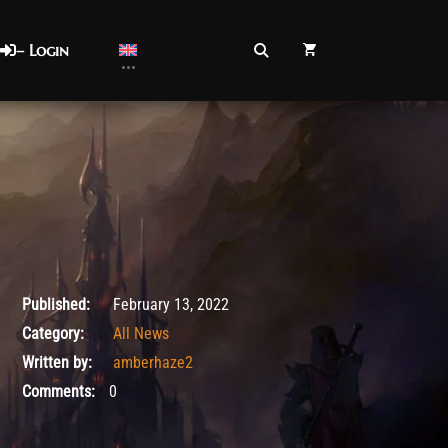
– Login
June 27, 2023
Published:
February 13, 2022
Category:
All News
Written by:
amberhaze2
Comments:
0