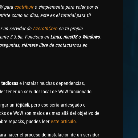
oW para
contribuir
o simplemente para volar por el
rte como un dios, este es el tutorial para ti!
r un servidor de
AzerothCore
en tu propia
iente 3.3.5a. Funciona en
Linux
,
macOS
o
Windows
.
 preguntas, siéntete libre de contactarnos en
s
tediosas
e instalar muchas dependencias,
der tener un servidor local de WoW funcionado.
argar un
repack
, pero eso sería arriesgado e
acks de WoW son malos es mas allá del objetivo de
sobre repacks, puedes leer
este articulo
.
ara hacer el proceso de instalación de un servidor