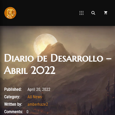
Diario de Desarrollo –
Abril 2022
April 20, 2022
Published:
April 20, 2022
Category:
All News
Written by:
amberhaze2
Comments:
0