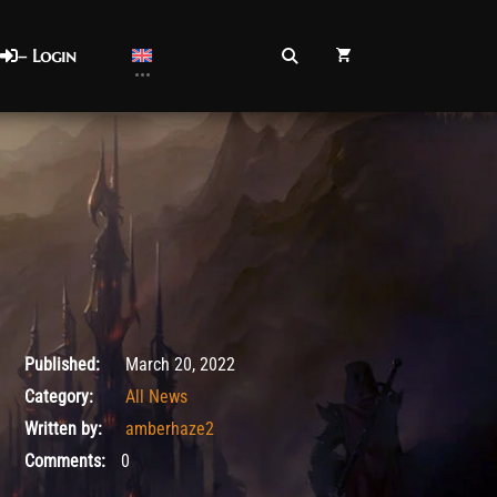
– Login
March 20, 2022
Published:
March 20, 2022
Category:
All News
Written by:
amberhaze2
Comments:
0