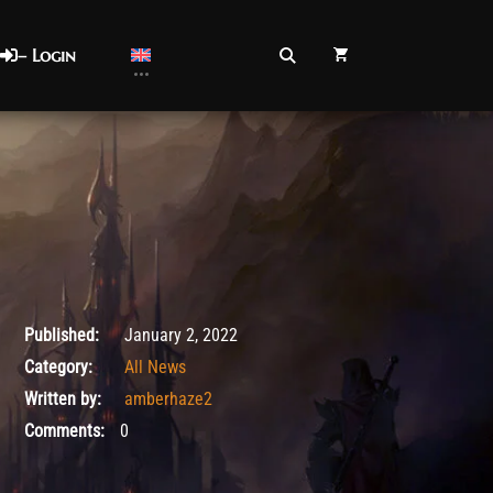
– Login
January 4, 2022
Published:
January 2, 2022
Category:
All News
Written by:
amberhaze2
Comments:
0