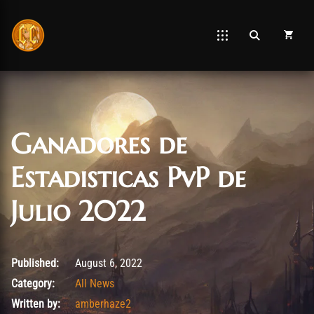
Ganadores de
Estadisticas PvP de
Julio 2022
August 6, 2022
Published:
August 6, 2022
Category:
All News
Written by:
amberhaze2