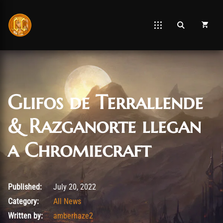
Glifos de Terrallende
& Razganorte llegan
a Chromiecraft
July 20, 2022
Published:
July 20, 2022
Category:
All News
Written by:
amberhaze2