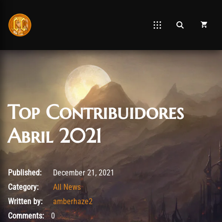
Top Contribuidores
Abril 2021
January 2, 2022
Published:
December 21, 2021
Category:
All News
Written by:
amberhaze2
Comments:
0