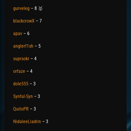
gurveleg
– 8 🥇
blackcrowX
– 7
apav
– 6
anglerf1sh
– 5
suprsokr
– 4
orfaze
– 4
dole555
– 3
Synful-Syn
– 3
QuitoPR
– 3
NidaleeLiadrin
– 3