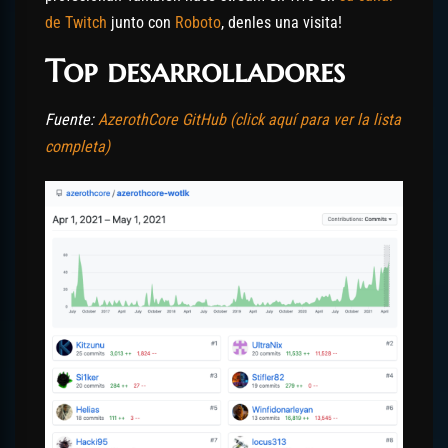
de Twitch
junto con
Roboto
, denles una visita!
Top desarrolladores
Fuente:
AzerothCore GitHub (click aquí para ver la lista
completa)