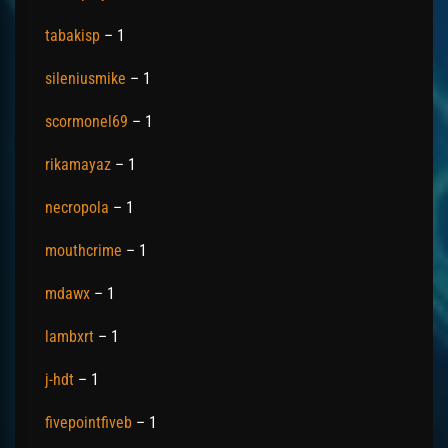
tabakisp
– 1
sileniusmike
– 1
scormonel69
– 1
rikamayaz
– 1
necropola
– 1
mouthcrime
– 1
mdawx
– 1
lambxrt
– 1
j-hdt
– 1
fivepointfiveb
– 1