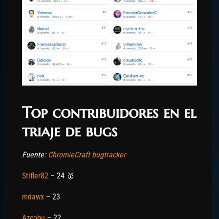
Top contribuidores en el
triaje de bugs
Fuente:
ChromieCraft bugtracker
Stifler82
– 24 🥇
mdawx
– 23
Azcobu
– 22