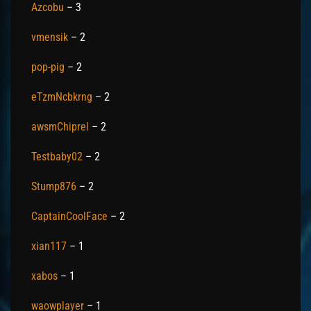
Azcobu
– 3
vmensik
– 2
pop-pig
– 2
eTzmNcbkrng
– 2
awsmChiprel
– 2
Testbaby02
– 2
Stump876
– 2
CaptainCoolFace
– 2
xian117
– 1
xabos
– 1
waowplayer
– 1