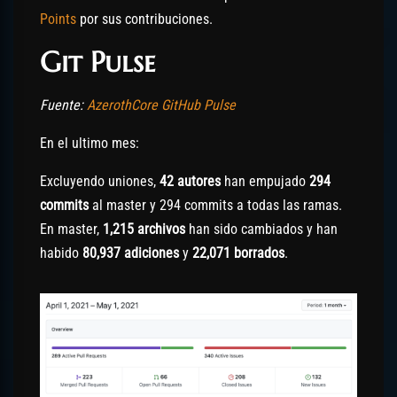
Points
por sus contribuciones.
Git Pulse
Fuente:
AzerothCore GitHub Pulse
En el ultimo mes:
Excluyendo uniones,
42 autores
han empujado
294
commits
al master y 294 commits a todas las ramas.
En master,
1,215 archivos
han sido cambiados y han
habido
80,937 adiciones
y
22,071 borrados
.