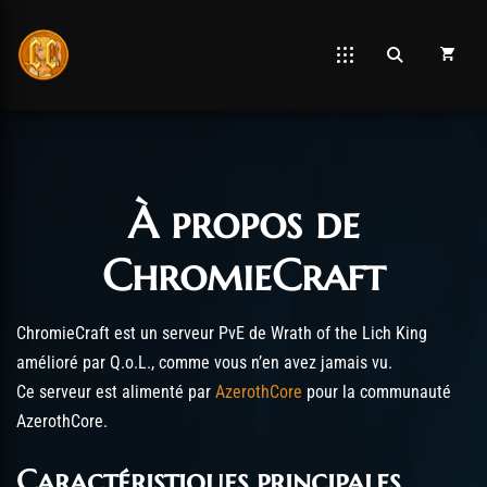
À propos de
Post has published by
décembre 23, 2020
décembre 23, 2020
Chromie The Time Keeper
ChromieCraft
ChromieCraft est un serveur PvE de Wrath of the Lich King
amélioré par Q.o.L., comme vous n’en avez jamais vu.
Ce serveur est alimenté par
AzerothCore
pour la communauté
AzerothCore.
Caractéristiques principales