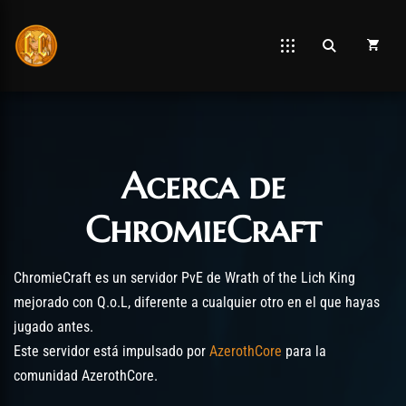
Acerca de
Post has published by
diciembre 23, 2020
diciembre 23, 2020
Chromie The Time Keeper
ChromieCraft
ChromieCraft es un servidor PvE de Wrath of the Lich King
mejorado con Q.o.L, diferente a cualquier otro en el que hayas
jugado antes.
Este servidor está impulsado por
AzerothCore
para la
comunidad AzerothCore.