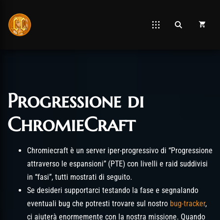
Progressione di
Post has published by
Gennaio 5, 2021
Novembre 19, 2025
Chromie The Time Keeper
ChromieCraft
Chromiecraft è un server iper-progressivo di “Progressione
attraverso le espansioni” (PTE) con livelli e raid suddivisi
in “fasi”, tutti mostrati di seguito.
Se desideri supportarci testando la fase e segnalando
eventuali bug che potresti trovare sul nostro
bug-tracker
,
ci aiuterà enormemente con la nostra missione. Quando