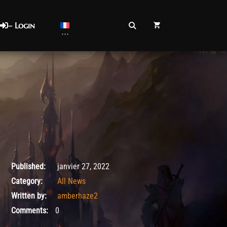
– Login
janvier 27, 2022
Published:
janvier 27, 2022
Category:
All News
Written by:
amberhaze2
Comments:
0