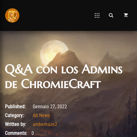
Q&A con los Admins
de ChromieCraft
Gennaio 27, 2022
Published:
Gennaio 27, 2022
Category:
All News
Written by:
amberhaze2
Comments:
0