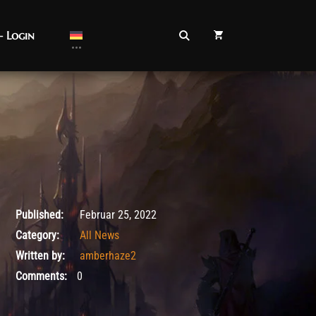
– Login
Februar 25, 2022
Published:
Februar 25, 2022
Category:
All News
Written by:
amberhaze2
Comments:
0