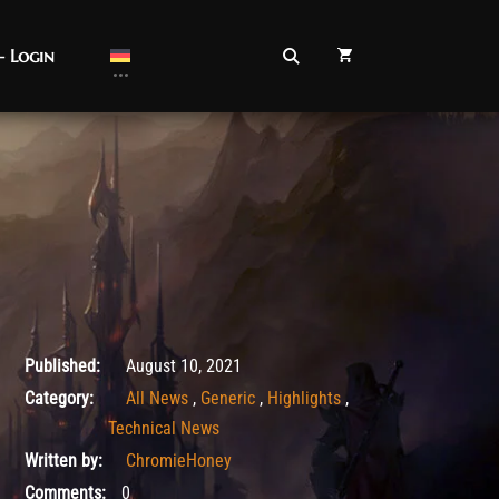
– Login
August 10, 2021
Published:
August 10, 2021
Category:
All News
,
Generic
,
Highlights
,
Technical News
Written by:
ChromieHoney
Comments:
0