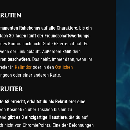
kruten
manenten Ruhebonus auf alle Charaktere
, bis
ein
Nach 30 Tagen läuft der Freundschaftswerbungs-
 des Kontos noch nicht Stufe 68 erreicht hat. Es
 wenn der Link abläuft. Außerdem
kann
dein
eren
beschwören
. Das heißt, immer dann, wenn ihr
weder in
Kalimdor
oder in den
Östlichen
ungeon oder einer anderen Karte.
ruiter
e 68 erreicht, erhältst du als Rekrutierer eine
von Kosmetika über Taschen bis hin zu
iend
gibt es 3 einzigartige Haustiere
, die du auf
ch nicht von ChromiePoints. Eine der Belohnungen