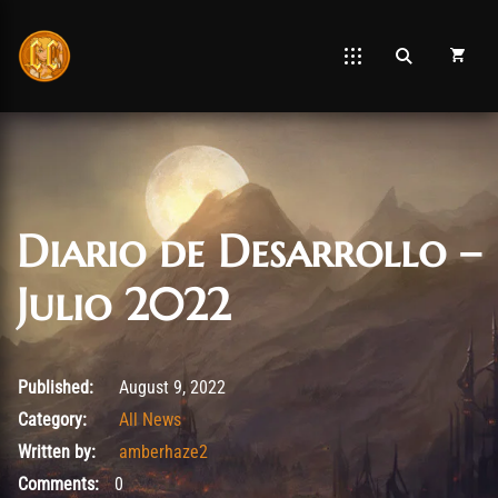
Diario de Desarrollo –
Julio 2022
August 9, 2022
Published:
August 9, 2022
Category:
All News
Written by:
amberhaze2
Comments:
0