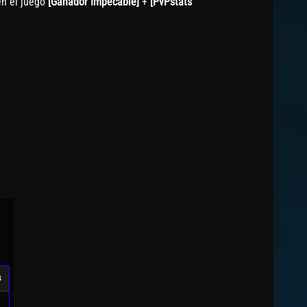
en el juego
[Ganador Impecable]
+
[PvPstats