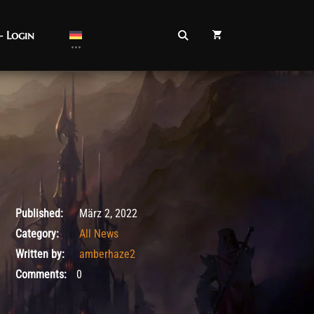
– Login
März 2, 2022
Published:
März 2, 2022
Category:
All News
Written by:
amberhaze2
Comments:
0