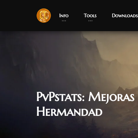
Info
Tools
Downloads
PvPstats: Mejoras
Hermandad