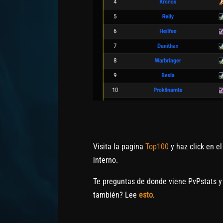
Visita la pagina
Top100
y haz click en e
interno.
Te preguntas de donde viene PvPstats y
también? Lee
esto
.