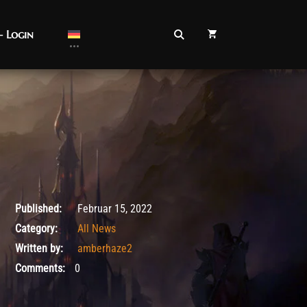
– Login
Februar 15, 2022
Published:
Februar 15, 2022
Category:
All News
Written by:
amberhaze2
Comments:
0