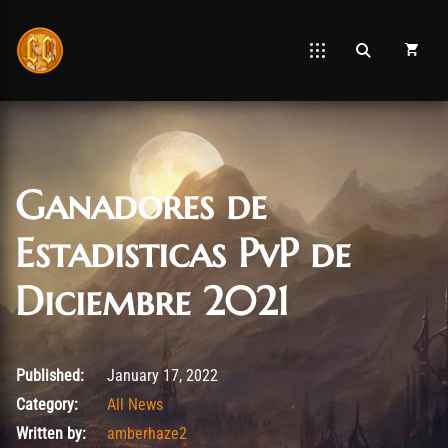
Ganadores de
Estadisticas PvP de
Diciembre 2021
February 10, 2022
Published:
January 17, 2022
Category:
All News
Written by:
amberhaze2