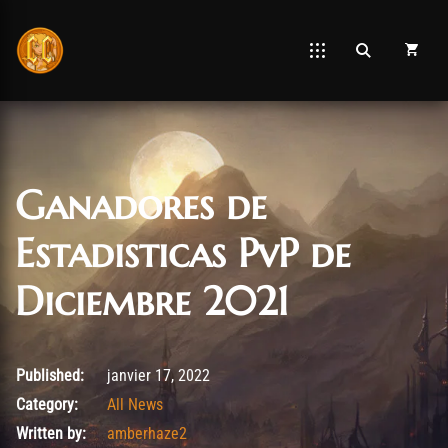
Ganadores de
Estadisticas PvP de
Diciembre 2021
février 10, 2022
Published:
janvier 17, 2022
Category:
All News
Written by:
amberhaze2