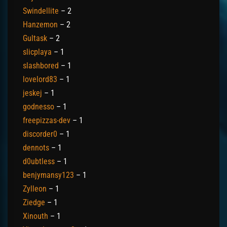
Swindellite
– 2
Hanzemon
– 2
Gultask
– 2
slicplaya
– 1
slashbored
– 1
lovelord83
– 1
jeskej
– 1
godnesso
– 1
freepizzas-dev
– 1
discorder0
– 1
dennots
– 1
d0ubtless
– 1
benjymansy123
– 1
Zylleon
– 1
Ziedge
– 1
Xinouth
– 1