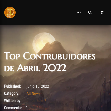
Top Contrubuidores
de Abril 2022
junio 15, 2022
Published:
junio 15, 2022
Category:
All News
Written by:
amberhaze2
Comments:
0