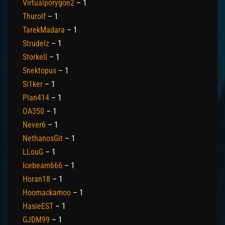
Virtualporygon2
– 1
Thurolf
– 1
TarekMadara
– 1
Strudelz
– 1
Storkell
– 1
Snektopus
– 1
Si1ker
– 1
Plan414
– 1
OA350
– 1
Never6
– 1
NethanosGit
– 1
LLouG
– 1
Icebeam666
– 1
Horan18
– 1
Hoomackamoo
– 1
HasieEST
– 1
GJDM99
– 1