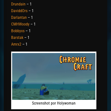
Drundain
– 1
DaviddOrs
– 1
Darlantan
– 1
CMHWoody
– 1
Bobbyxs
– 1
Barstak
– 1
Amrx2
– 1
Screenshot por Holywoman