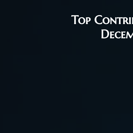
Top Contri
Decem