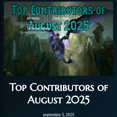
All News
Flash news
Technical News
Top Contributors of
August 2025
Post has published by
septembre 5, 2025
AmrxFlash
septembre 5, 2025