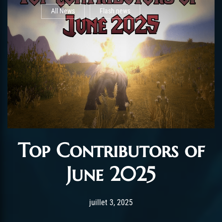
All News
Flash news
Top Contributors of
June 2025
Post has published by
juillet 3, 2025
AmrxFlash
juillet 3, 2025