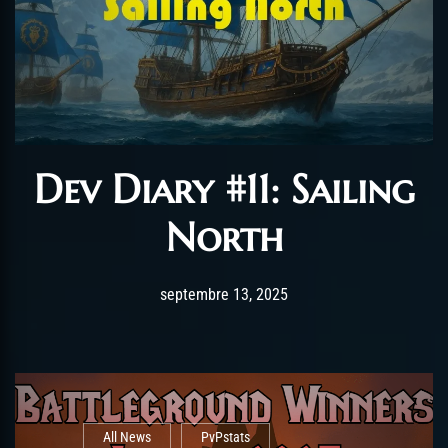
Dev Diary #11: Sailing
North
Post has published by
septembre 14, 2025
alexandrew
septembre 13, 2025
All News
PvPstats