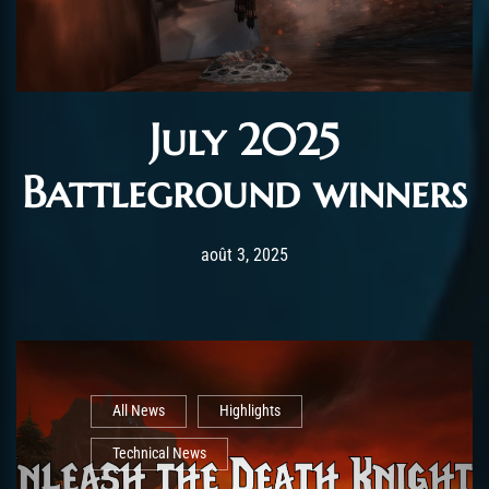
July 2025
Battleground winners
Post has published by
août 26, 2025
AmrxFlash
août 3, 2025
All News
Highlights
Technical News