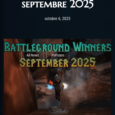
septembre 2025
Post has published by
octobre 6, 2025
AmrxFlash
octobre 6, 2025
All News
PvPstats