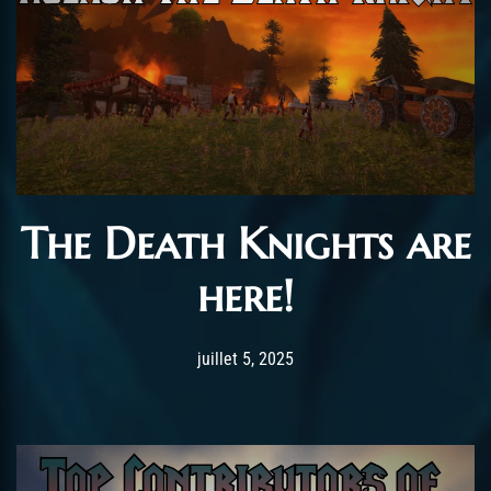
The Death Knights are
here!
Post has published by
juillet 5, 2025
RyanGM
juillet 5, 2025