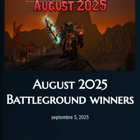
August 2025
Battleground winners
Post has published by
septembre 5, 2025
AmrxFlash
septembre 5, 2025