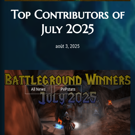
Top Contributors of
July 2025
Post has published by
août 26, 2025
AmrxFlash
août 3, 2025
All News
PvPstats