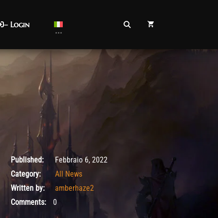
– Login
Febbraio 10, 2022
Published:
Febbraio 6, 2022
Category:
All News
Written by:
amberhaze2
Comments:
0