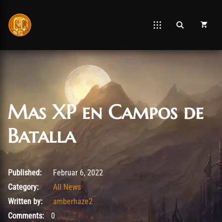
Mas XP en Campos de
Batalla
Februar 10, 2022
Published:
Februar 6, 2022
Category:
All News
Written by:
amberhaze2
Comments:
0