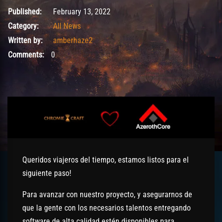
February 13, 2022
Published:
February 13, 2022
Category:
All News
Written by:
amberhaze2
Comments:
0
Queridos viajeros del tiempo, estamos listos para el
siguiente paso!
Para avanzar con nuestro proyecto, y asegurarnos de
que la gente con los necesarios talentos entregando
software de alta calidad estén disponibles para