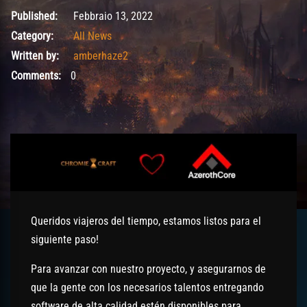
Febbraio 13, 2022
Published:
Febbraio 13, 2022
Category:
All News
Written by:
amberhaze2
Comments:
0
Queridos viajeros del tiempo, estamos listos para el
siguiente paso!
Para avanzar con nuestro proyecto, y asegurarnos de
que la gente con los necesarios talentos entregando
software de alta calidad estén disponibles para