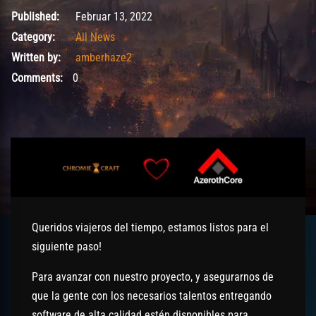
Februar 13, 2022
Published:
Februar 13, 2022
Category:
All News
Written by:
amberhaze2
Comments:
0
Queridos viajeros del tiempo, estamos listos para el
siguiente paso!
Para avanzar con nuestro proyecto, y asegurarnos de
que la gente con los necesarios talentos entregando
software de alta calidad estén disponibles para