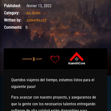
février 13, 2022
Published:
février 13, 2022
Category:
All News
Written by:
amberhaze2
Comments:
0
Queridos viajeros del tiempo, estamos listos para el
siguiente paso!
Para avanzar con nuestro proyecto, y asegurarnos de
que la gente con los necesarios talentos entregando
software de alta calidad estén disponibles para