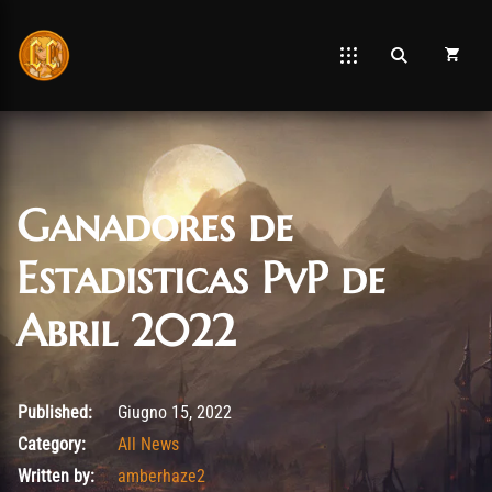
Ganadores de
Estadisticas PvP de
Abril 2022
Giugno 15, 2022
Published:
Giugno 15, 2022
Category:
All News
Written by:
amberhaze2