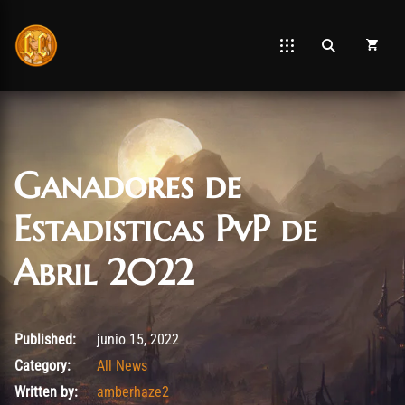
Ganadores de
Estadisticas PvP de
Abril 2022
junio 15, 2022
Published:
junio 15, 2022
Category:
All News
Written by:
amberhaze2