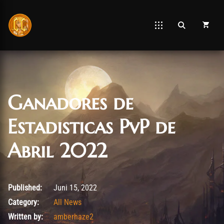
Ganadores de
Estadisticas PvP de
Abril 2022
Juni 15, 2022
Published:
Juni 15, 2022
Category:
All News
Written by:
amberhaze2